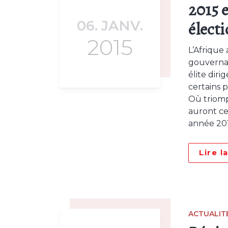
2015 
06. JANV.
élect
2015
L’Afrique
gouvernan
élite dir
certains 
Où triomp
auront c
année 201
Lire l
ACTUALIT