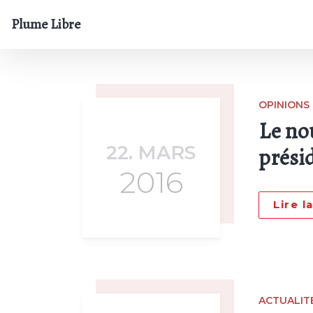
Plume Libre
OPINIONS
Le no
22. MARS
prési
2016
Lire l
ACTUALIT