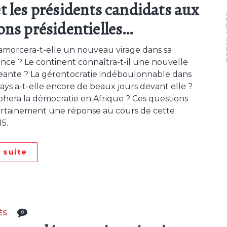
et les présidents candidats aux
PO
ions présidentielles…
 amorcera-t-elle un nouveau virage dans sa
ce ? Le continent connaîtra-t-il une nouvelle
igeante ? La gérontocratie indéboulonnable dans
pays a-t-elle encore de beaux jours devant elle ?
hera la démocratie en Afrique ? Ces questions
ertainement une réponse au cours de cette
5.
a suite
ÉS
0