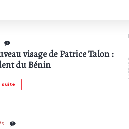
1
uveau visage de Patrice Talon :
A
dent du Bénin
a suite
ÉS
2