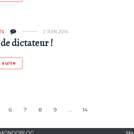
ÉS
2 JUIN 2014
2
de dictateur !
a suite
6
7
8
9
…
14
U MONDOBLOG
Men