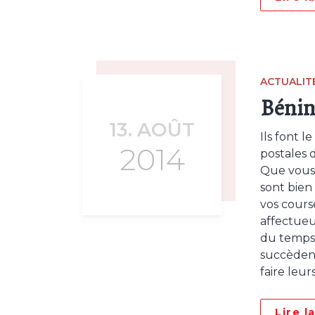
ACTUALIT
Bénin 
13. AOÛT
Ils font l
2014
postales 
Que vous e
sont bien
vos cours
affectueu
du temps,
succèdent
faire leur
Lire l