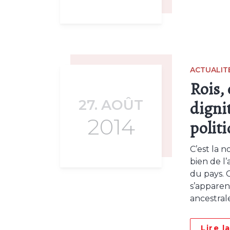
ACTUALIT
Rois, 
27. AOÛT
dignit
2014
polit
C’est la 
bien de l
du pays. 
s’apparen
ancestral
Lire l