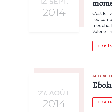
12. SEPT.
mome
2014
C’est le 
l’ex-comp
mouche. D
Valérie Tr
Lire l
ACTUALIT
Ebola
27. AOÛT
2014
Lire l