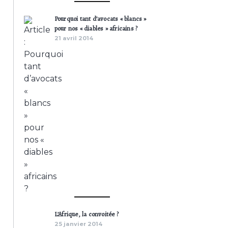
Pourquoi tant d’avocats « blancs »
pour nos « diables » africains ?
21 avril 2014
L’Afrique, la convoitée ?
25 janvier 2014