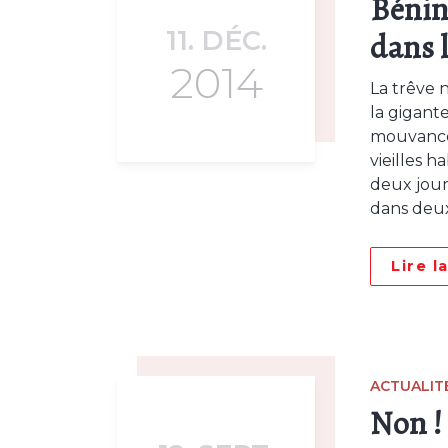
Bénin
11. DÉC.
dans l
2014
La trêve 
la gigant
mouvance 
vieilles h
deux jour
dans deux
Lire l
ACTUALIT
Non ! 