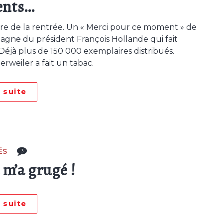
nts…
livre de la rentrée. Un « Merci pour ce moment » de
agne du président François Hollande qui fait
éjà plus de 150 000 exemplaires distribués.
ierweiler a fait un tabac.
a suite
ÉS
3
 m’a grugé !
a suite