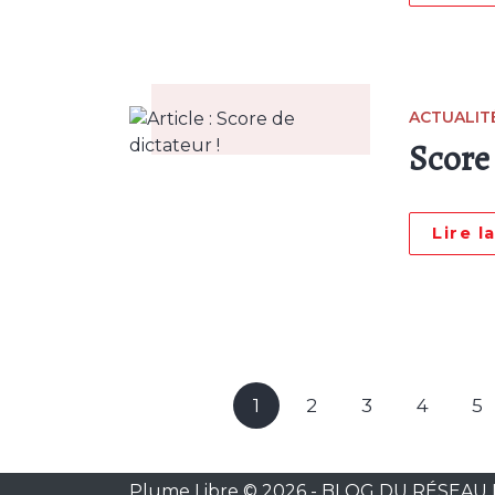
ACTUALIT
Score 
Lire l
1
2
3
4
5
Plume Libre © 2026
-
BLOG DU RÉSEA